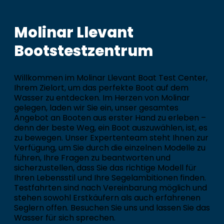
Molinar Llevant
Bootstestzentrum
Willkommen im Molinar Llevant Boat Test Center,
Ihrem Zielort, um das perfekte Boot auf dem
Wasser zu entdecken. Im Herzen von Molinar
gelegen, laden wir Sie ein, unser gesamtes
Angebot an Booten aus erster Hand zu erleben –
denn der beste Weg, ein Boot auszuwählen, ist, es
zu bewegen. Unser Expertenteam steht Ihnen zur
Verfügung, um Sie durch die einzelnen Modelle zu
führen, Ihre Fragen zu beantworten und
sicherzustellen, dass Sie das richtige Modell für
Ihren Lebensstil und Ihre Segelambitionen finden.
Testfahrten sind nach Vereinbarung möglich und
stehen sowohl Erstkäufern als auch erfahrenen
Seglern offen. Besuchen Sie uns und lassen Sie das
Wasser für sich sprechen.