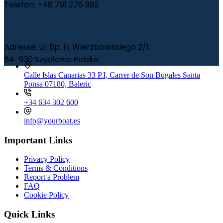
Telefon: +48 791 276 992
Adresse: ul. Bp. H. Wierzbowskiego 2/1
64-930 Szydłowo Polska
Calle Islas Canarias 33 P.I, Carrer de Son Bugales Santa
Ponsa 07180, Baleric
+34 634 302 600
info@yourboat.es
Important Links
Privacy Policy
Terms & Conditions
Report a Problem
FAQ
Cookie Policy
Quick Links